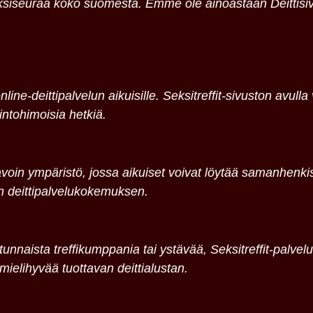
eksiseuraa koko suomesta. Emme ole ainoastaan Deittisiv
line-deittipalvelun aikuisille. Seksitreffit-sivuston avulla 
intohimoisia hetkiä.
voin ympäristö, jossa aikuiset voivat löytää samanhenki
 deittipalvelukokemuksen.
unnaista treffikumppania tai ystävää, Seksitreffit-palvelu
mielihyvää tuottavan deittialustan.