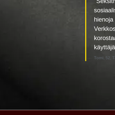
"Seksitr
sosiaal
hienoja
Verkkos
korosta
käyttäjä
Tomi, 52, 