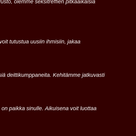
usto, olemme seksitreffien pitkäaikaisia
voit tutustua uusiin ihmisiin, jakaa
siä deittikumppaneita. Kehitämme jatkuvasti
 on paikka sinulle. Aikuisena voit luottaa