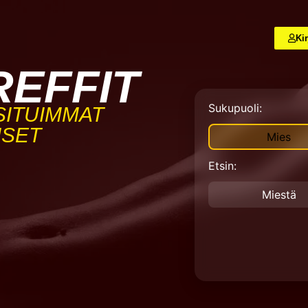
Ki
REFFIT
Sukupuoli:
ITUIMMAT
ISET
Mies
Etsin:
Miestä