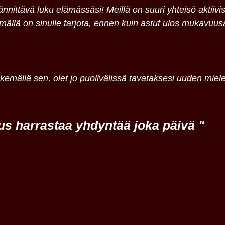
 jännittävä luku elämässäsi! Meillä on suuri yhteisö aktiivi
mällä on sinulle tarjota, ennen kuin astut ulos mukavuusal
 tekemällä sen, olet jo puolivälissä tavataksesi uuden 
uus harrastaa yhdyntää joka päivä "