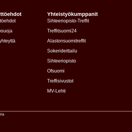
ttöehdot
Yhteistyökumppanit
töehdot
Sihteeriopisto-Treffit
osuoja
Treffitsuomi24
yhteyttä
Alastonsuomitreffit
Sokerideittailu
Sihteeriopisto
Ofsuomi
Treffisivustot
MV-Lehti
ria