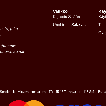
Valikko
Käy
Kirjaudu Sisään
Käyt
Unohtunut Salasana
Tiet
vusto, joka
Ota 
.
 tarjoamme
lla ovat samat
Seksitreffit - Minvera International LTD - 15-17 Tintyava str. 1113 Sofia, Bulga