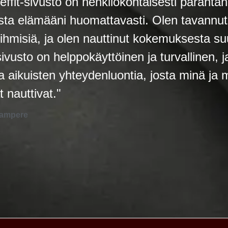
effit-sivusto on henkilökohtaisesti parantan
ista elämääni huomattavasti. Olen tavannut
 ihmisiä, ja olen nauttinut kokemuksesta suu
ivusto on helppokäyttöinen ja turvallinen, j
a aikuisten yhteydenluontia, josta minä ja 
t nauttivat."
Tampere