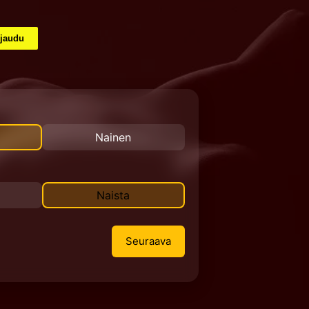
rjaudu
Nainen
Naista
Seuraava