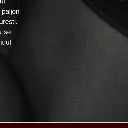
ut
 paljon
resti.
a se
muut